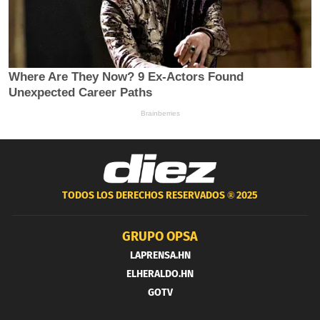
TODOS LOS DERECHOS RESERVADOS ®
2025
GRUPO OPSA
LAPRENSA.HN
ELHERALDO.HN
GOTV