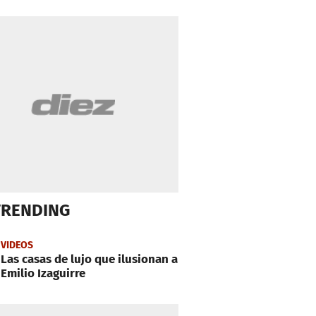
TRENDING
VIDEOS
Las casas de lujo que ilusionan a
Emilio Izaguirre