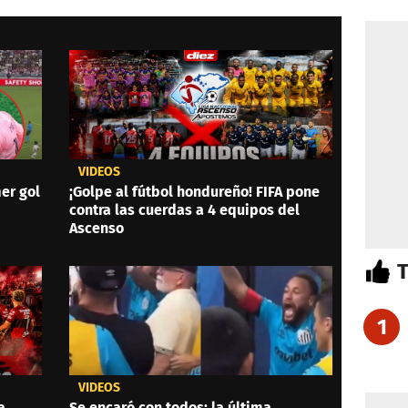
VIDEOS
er gol
¡Golpe al fútbol hondureño! FIFA pone
contra las cuerdas a 4 equipos del
Ascenso
1
VIDEOS
a
Se encaró con todos: la última