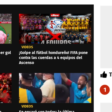
VIDEOS
er gol
¡Golpe al fútbol hondureño! FIFA pone
contra las cuerdas a 4 equipos del
Ascenso
1
VIDEOS
a
Se encaró con todos: la última