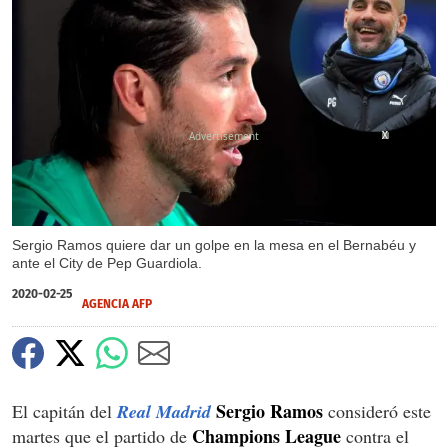
X
X
Sergio Ramos quiere dar un golpe en la mesa en el Bernabéu y
ante el City de Pep Guardiola.
2020-02-25
AGENCIA AFP
Sergio Ramos
El capitán del
Real Madrid
consideró este
Champions League
martes que el partido de
contra el