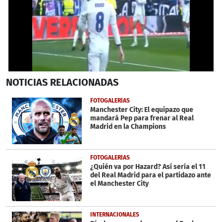
0
NOTICIAS
RELACIONADAS
seconds
of
39
FOTOGALERÍAS
seconds
Manchester City: El equipazo que
mandará Pep para frenar al Real
Madrid en la Champions
FOTOGALERÍAS
¿Quién va por Hazard? Así sería el 11
del Real Madrid para el partidazo ante
el Manchester City
INTERNACIONALES