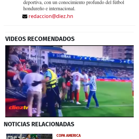
deportiva, con un conocimiento profundo del fútbol
hondureño e internacional.
redaccion@diez.hn
VIDEOS RECOMENDADOS
0
NOTICIAS
RELACIONADAS
seconds
of
36
COPA AMERICA