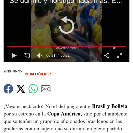
Se durmió y no supo nada más: El Brasil vs Bolivia y la víctima en las graderías
X
00:21
00:21
0
of
2019-06-15
21
REDACCIÓN DIEZ
seconds
Brasil y Bolivia
¡Vaya espectáculo! No el del juego entre
Copa América,
por su estreno en la
sino por el ambiente
que se tenían un grupo de aficionados brasileños en las
graderías con un sujeto que se durmió en pleno partido.