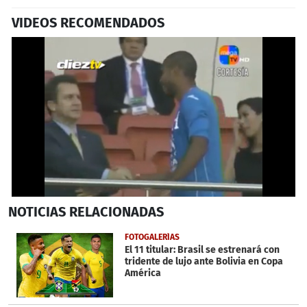
VIDEOS RECOMENDADOS
0
NOTICIAS
RELACIONADAS
seconds
of
1
FOTOGALERÍAS
minute,
El 11 titular: Brasil se estrenará con
58
tridente de lujo ante Bolivia en Copa
seconds
América