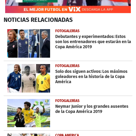
0
NOTICIAS
RELACIONADAS
of
9
minutes,
FOTOGALERÍAS
35
Debutantes y experimentados: Estos
seconds
son los entrenadores que estarán en la
Copa América 2019
FOTOGALERÍAS
Solo dos siguen activos: Los máximos
goleadores en la historia de la Copa
América
FOTOGALERÍAS
Neymar Junior y los grandes ausentes
de la Copa América 2019
COPA AMERICA