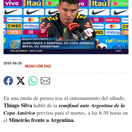
X
X
0
of
2019-06-29
1
REDACCIÓN DIEZ
minute,
55
seconds
En una rueda de prensa tras el entrenamiento del sábado,
Thiago Silva
habló de la
semifinal ante Argentina de la
Copa América
prevista para el martes, a las 6:30 horas en
Mineirão frente a Argentina.
el