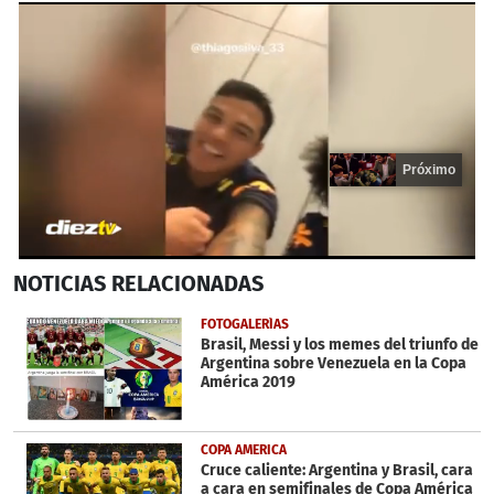
Próximo
0
NOTICIAS
RELACIONADAS
seconds
of
17
FOTOGALERÍAS
seconds
Brasil, Messi y los memes del triunfo de
Argentina sobre Venezuela en la Copa
América 2019
COPA AMERICA
Cruce caliente: Argentina y Brasil, cara
a cara en semifinales de Copa América