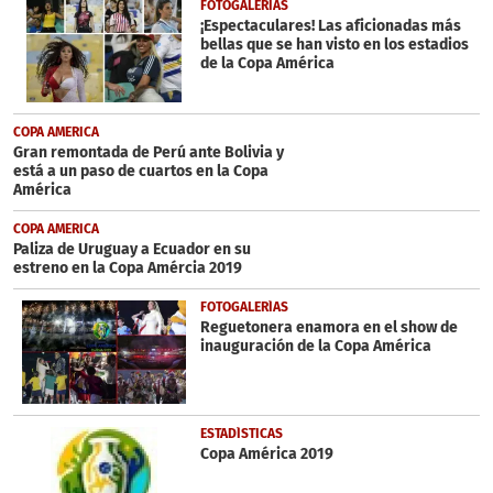
1
FOTOGALERÍAS
minute,
¡Espectaculares! Las aficionadas más
59
bellas que se han visto en los estadios
seconds
de la Copa América
COPA AMERICA
Gran remontada de Perú ante Bolivia y
está a un paso de cuartos en la Copa
América
COPA AMERICA
Paliza de Uruguay a Ecuador en su
estreno en la Copa Amércia 2019
FOTOGALERÍAS
Reguetonera enamora en el show de
inauguración de la Copa América
ESTADÍSTICAS
Copa América 2019