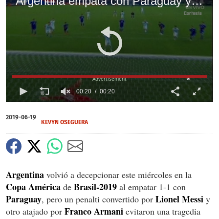
Argentina empata con Paraguay y complica su clasificación en la Copa América 2019
X
00:20
00:20
0
of
2019-06-19
20
KEVYN OSEGUERA
seconds
Argentina
volvió a decepcionar este miércoles en la
Copa América
Brasil-2019
de
al empatar 1-1 con
Paraguay
Lionel Messi
, pero un penalti convertido por
y
Franco Armani
otro atajado por
evitaron una tragedia