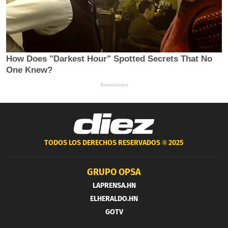
TODOS LOS DERECHOS RESERVADOS ®
2025
GRUPO OPSA
LAPRENSA.HN
ELHERALDO.HN
GOTV