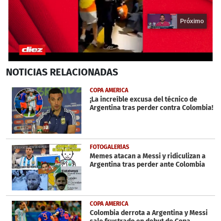
Próximo
0
NOTICIAS
RELACIONADAS
seconds
of
20
COPA AMERICA
seconds
¡La increíble excusa del técnico de
Argentina tras perder contra Colombia!
FOTOGALERÍAS
Memes atacan a Messi y ridiculizan a
Argentina tras perder ante Colombia
COPA AMERICA
Colombia derrota a Argentina y Messi