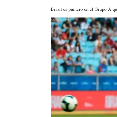
Brasil es puntero en el Grupo A q
X
X