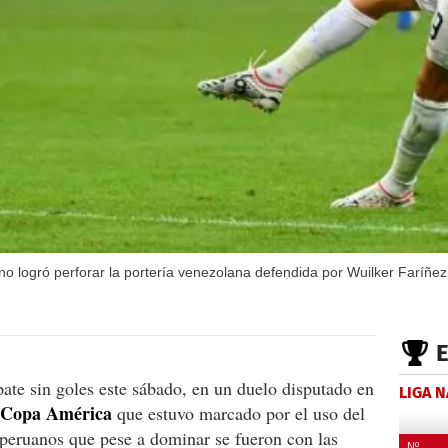
 no logró perforar la portería venezolana defendida por Wuilker Faríñez
te sin goles este sábado, en un duelo disputado en
LIGA 
Copa América
que estuvo marcado por el uso del
 peruanos que pese a dominar se fueron con las