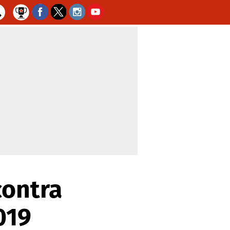
contra
019