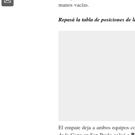
manos vacías.
Repasá la tabla de posiciones de
El empate deja a ambos equipos c
B
de la Copa en San Paulo goleó a