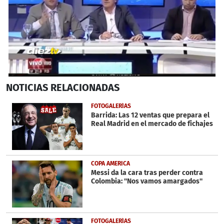
0
NOTICIAS
RELACIONADAS
seconds
of
39
FOTOGALERÍAS
seconds
Barrida: Las 12 ventas que prepara el
Real Madrid en el mercado de fichajes
COPA AMERICA
Messi da la cara tras perder contra
Colombia: ''Nos vamos amargados''
FOTOGALERÍAS