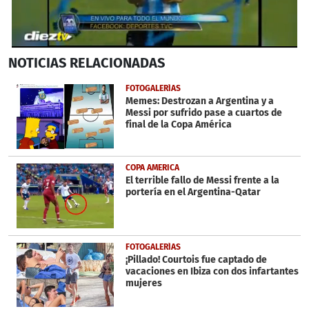
0
NOTICIAS
RELACIONADAS
seconds
of
1
FOTOGALERÍAS
minute,
Memes: Destrozan a Argentina y a
4
Messi por sufrido pase a cuartos de
seconds
final de la Copa América
COPA AMERICA
El terrible fallo de Messi frente a la
portería en el Argentina-Qatar
FOTOGALERÍAS
¡Pillado! Courtois fue captado de
vacaciones en Ibiza con dos infartantes
mujeres