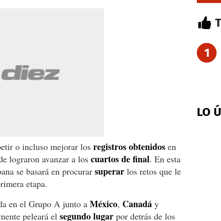
1
LO 
registros obtenidos
petir o incluso mejorar los
en
cuartos de
final
de lograron avanzar a los
. En esta
superar
bana se basará en procurar
los retos que le
primera etapa.
México
Canadá
ada en el Grupo A junto a
,
y
segundo lugar
amente peleará el
por detrás de los