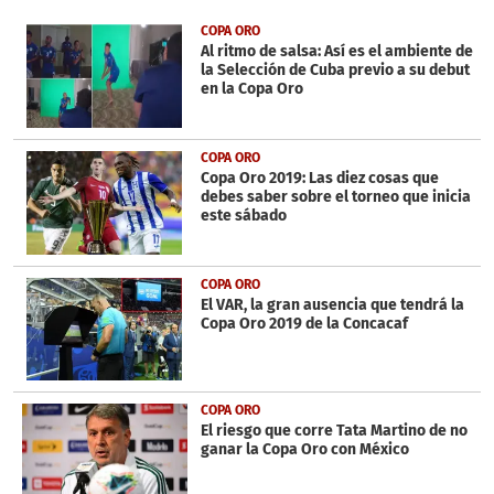
of
6
COPA ORO
minutes,
Al ritmo de salsa: Así es el ambiente de
13
la Selección de Cuba previo a su debut
seconds
en la Copa Oro
COPA ORO
Copa Oro 2019: Las diez cosas que
debes saber sobre el torneo que inicia
este sábado
COPA ORO
El VAR, la gran ausencia que tendrá la
Copa Oro 2019 de la Concacaf
COPA ORO
El riesgo que corre Tata Martino de no
ganar la Copa Oro con México