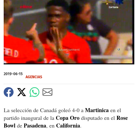
X
X
0
seconds
2019-06-15
of
AGENCIAS
0
seconds
Martinica
La selección de Canadá goleó 4-0 a
en el
Copa
Oro
Rose
partido inaugural de la
disputado en el
Bowl
Pasadena
California
de
, en
.