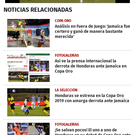
0
NOTICIAS
RELACIONADAS
seconds
of
1
COPA ORO
minute,
Análisis en Fuera de Juego: 'Jamaica fue
24
certero y ganó de manera bastante
seconds
merecida'
FOTOGALERÍAS
Así ve la prensa internacional la
derrota de Honduras ante Jamaica en
Copa Oro
LA SELECCIÓN
Honduras se estrena en la Copa Oro
2019 con amarga derrota ante Jamaica
FOTOGALERÍAS
¡Se salvan pocos! El uno a uno de