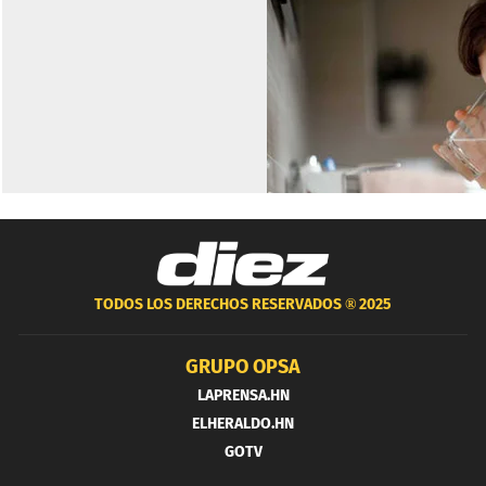
TODOS LOS DERECHOS RESERVADOS ®
2025
GRUPO OPSA
LAPRENSA.HN
ELHERALDO.HN
GOTV