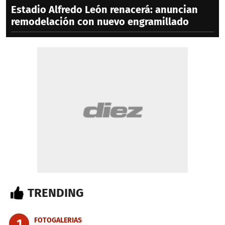
Estadio Alfredo León renacerá: anuncian
remodelación con nuevo engramillado
TRENDING
FOTOGALERIAS
1