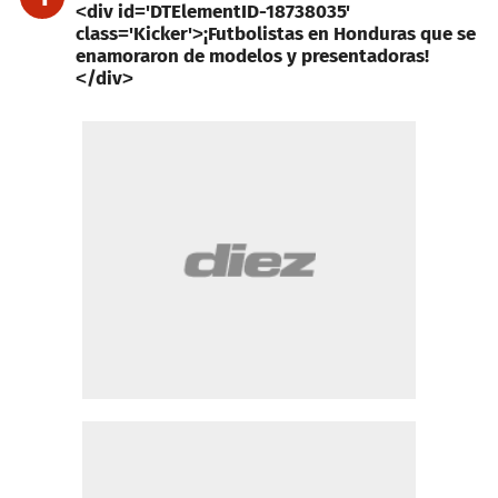
<div id='DTElementID-18738035'
class='Kicker'>¡Futbolistas en Honduras que se
enamoraron de modelos y presentadoras!
</div>