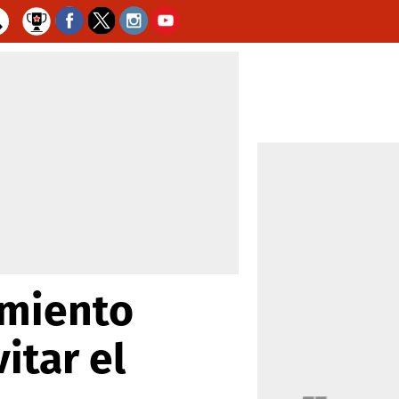
amiento
itar el