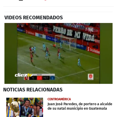
VIDEOS RECOMENDADOS
0
NOTICIAS
RELACIONADAS
seconds
of
27
CENTROAMÉRICA
seconds
Juan José Paredes, de portero a alcalde
de su natal municipio en Guatemala