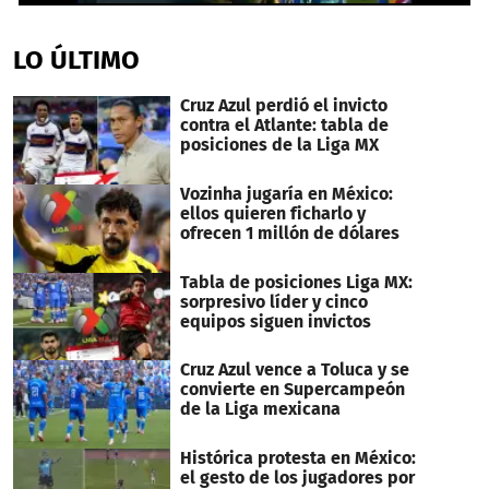
0
seconds
of
LO ÚLTIMO
1
minute,
20
Cruz Azul perdió el invicto
seconds
contra el Atlante: tabla de
posiciones de la Liga MX
Vozinha jugaría en México:
ellos quieren ficharlo y
ofrecen 1 millón de dólares
Tabla de posiciones Liga MX:
sorpresivo líder y cinco
equipos siguen invictos
Cruz Azul vence a Toluca y se
convierte en Supercampeón
de la Liga mexicana
Histórica protesta en México:
el gesto de los jugadores por