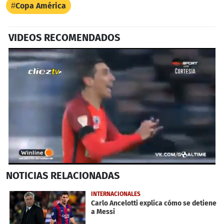
Copa América
VIDEOS RECOMENDADOS
0
NOTICIAS
RELACIONADAS
seconds
of
40
INTERNACIONALES
seconds
Carlo Ancelotti explica cómo se detiene
a Messi