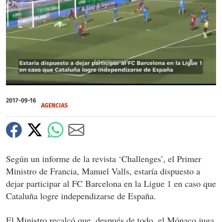
X
0
seconds
2017-09-16
of
AGENCIAS
0
seconds
Según un informe de la revista ‘Challenges’, el Primer
Ministro de Francia, Manuel Valls, estaría dispuesto a
dejar participar al FC Barcelona en la Ligue 1 en caso que
Cataluña logre independizarse de España.
El Ministro recalcó que, después de todo, el Mónaco juga