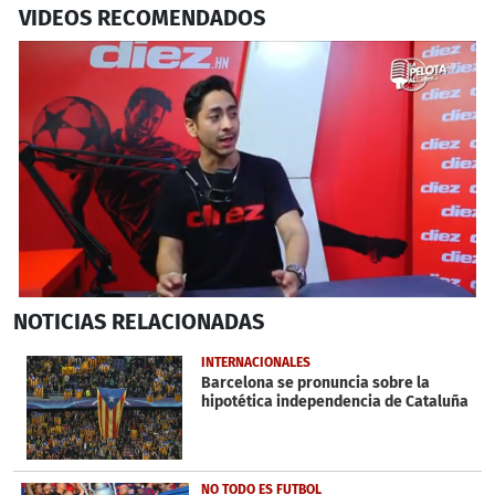
VIDEOS RECOMENDADOS
1
NOTICIAS
RELACIONADAS
second
of
11
INTERNACIONALES
minutes,
Barcelona se pronuncia sobre la
57
hipotética independencia de Cataluña
seconds
NO TODO ES FUTBOL