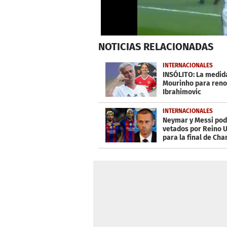
0
NOTICIAS
RELACIONADAS
seconds
of
39
INTERNACIONALES
seconds
Volume
INSÓLITO: La medid
0%
Mourinho para reno
Ibrahimovic
INTERNACIONALES
Neymar y Messi pod
vetados por Reino 
para la final de Ch