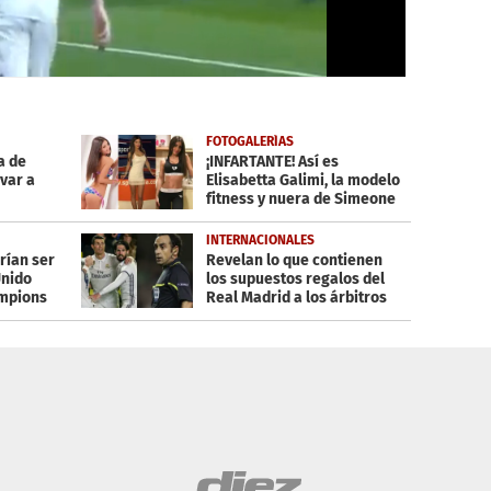
FOTOGALERÍAS
a de
¡INFARTANTE! Así es
var a
Elisabetta Galimi, la modelo
fitness y nuera de Simeone
INTERNACIONALES
rían ser
Revelan lo que contienen
Unido
los supuestos regalos del
ampions
Real Madrid a los árbitros