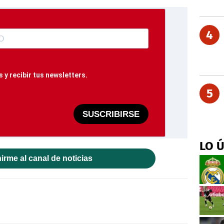
4
 y recibir tus newsletters.
5
SUSCRIBIRSE
LO 
irme al canal de noticias