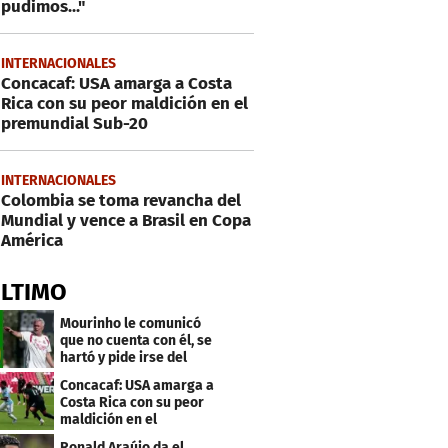
pudimos..."
INTERNACIONALES
Concacaf: USA amarga a Costa
Rica con su peor maldición en el
premundial Sub-20
INTERNACIONALES
Colombia se toma revancha del
Mundial y vence a Brasil en Copa
América
ÚLTIMO
Mourinho le comunicó
que no cuenta con él, se
hartó y pide irse del
Real Madrid
Concacaf: USA amarga a
Costa Rica con su peor
maldición en el
premundial Sub-20
Ronald Araújo da el