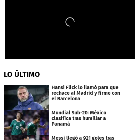
0
seconds
of
LO ÚLTIMO
2
minutes,
20
Hansi Flick lo llamó para que
seconds
rechace al Madrid y firme con
el Barcelona
Mundial Sub-20: México
clasifica tras humillar a
Panamá
Messi llegó a 921 goles tras