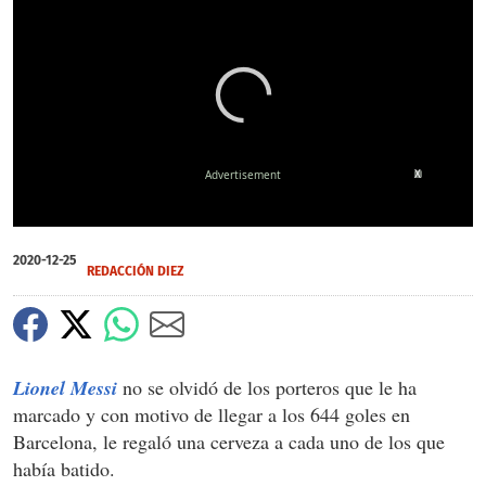
X
0
seconds
2020-12-25
of
REDACCIÓN DIEZ
0
seconds
Lionel Messi
no se olvidó de los porteros que le ha
marcado y con motivo de llegar a los 644 goles en
Barcelona, le regaló una cerveza a cada uno de los que
había batido.