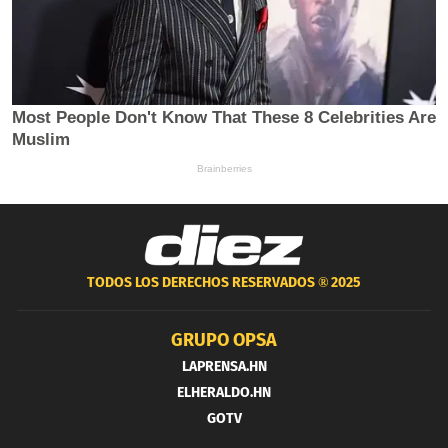
TODOS LOS DERECHOS RESERVADOS ®
2025
GRUPO OPSA
LAPRENSA.HN
ELHERALDO.HN
GOTV