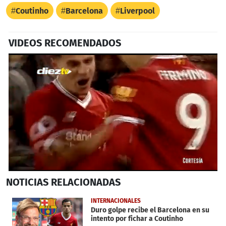
Coutinho
Barcelona
Liverpool
VIDEOS RECOMENDADOS
0
NOTICIAS
RELACIONADAS
seconds
of
55
INTERNACIONALES
seconds
Duro golpe recibe el Barcelona en su
intento por fichar a Coutinho