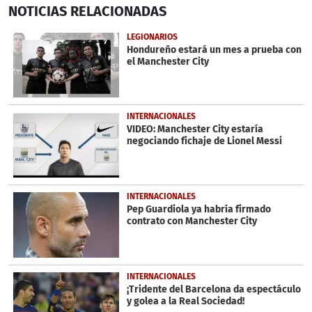
0
NOTICIAS
RELACIONADAS
seconds
of
22
LEGIONARIOS
seconds
Hondureño estará un mes a prueba con
el Manchester City
INTERNACIONALES
VIDEO: Manchester City estaría
negociando fichaje de Lionel Messi
INTERNACIONALES
Pep Guardiola ya habría firmado
contrato con Manchester City
INTERNACIONALES
¡Tridente del Barcelona da espectáculo
y golea a la Real Sociedad!