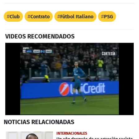
Club
Contrato
Fútbol Italiano
PSG
VIDEOS RECOMENDADOS
0
NOTICIAS
RELACIONADAS
seconds
of
50
INTERNACIONALES
seconds