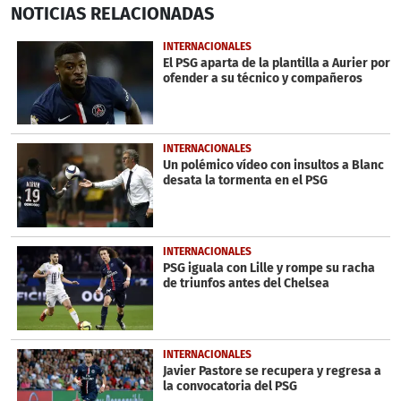
NOTICIAS
RELACIONADAS
seconds
of
42
INTERNACIONALES
seconds
El PSG aparta de la plantilla a Aurier por
ofender a su técnico y compañeros
INTERNACIONALES
Un polémico vídeo con insultos a Blanc
desata la tormenta en el PSG
INTERNACIONALES
PSG iguala con Lille y rompe su racha
de triunfos antes del Chelsea
INTERNACIONALES
Javier Pastore se recupera y regresa a
la convocatoria del PSG