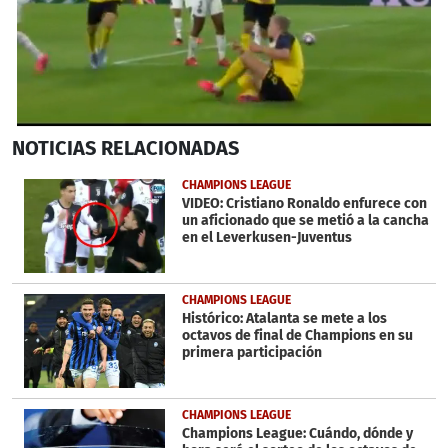
0
NOTICIAS
RELACIONADAS
seconds
of
57
CHAMPIONS LEAGUE
seconds
VIDEO: Cristiano Ronaldo enfurece con
un aficionado que se metió a la cancha
en el Leverkusen-Juventus
CHAMPIONS LEAGUE
Histórico: Atalanta se mete a los
octavos de final de Champions en su
primera participación
CHAMPIONS LEAGUE
Champions League: Cuándo, dónde y