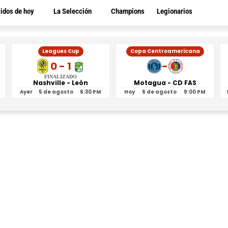
tidos de hoy
La Selección
Champions
Legionarios
Leagues Cup
Copa Centroamericana
0 - 1
-
FINALIZADO
Nashville - León
Motagua - CD FAS
Ayer
5 de agosto
6:30 PM
Hoy
6 de agosto
9:00 PM