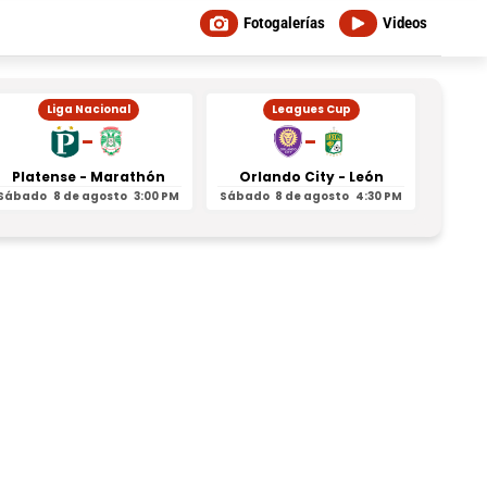
Fotogalerías
Videos
Liga Nacional
Leagues Cup
-
-
Platense - Marathón
Orlando City - León
Inter
Sábado
8 de agosto
3:00 PM
Sábado
8 de agosto
4:30 PM
Sábad