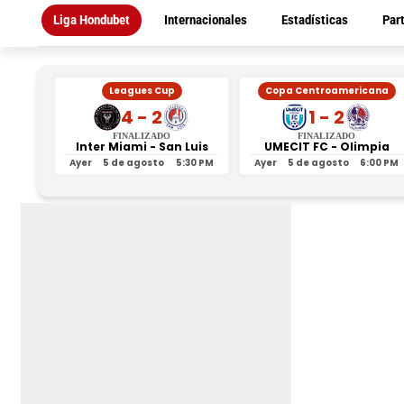
Liga Hondubet
Internacionales
Estadísticas
Par
Leagues Cup
Copa Centroamericana
4 - 2
1 - 2
FINALIZADO
FINALIZADO
Inter Miami - San Luis
UMECIT FC - Olimpia
Ayer
5 de agosto
5:30 PM
Ayer
5 de agosto
6:00 PM