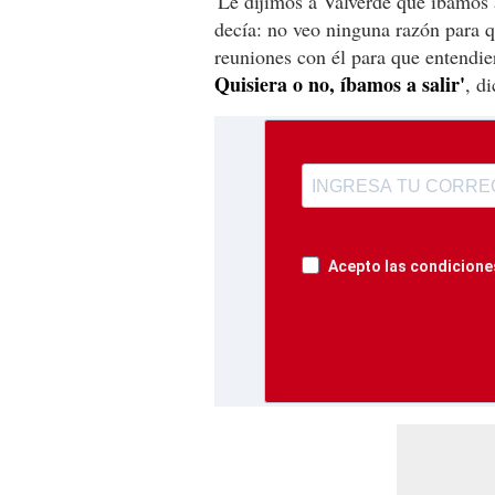
'Le dijimos a Valverde que íbamos 
decía: no veo ninguna razón para q
reuniones con él para que entendier
Quisiera o no, íbamos a salir'
, d
Acepto las condiciones