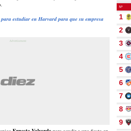
o.
 para estudiar en Harvard para que su empresa
Ernesto Valverde
écnico
para acudir a una fiesta en