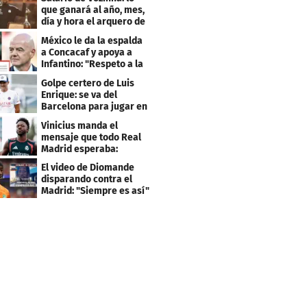
que ganará al año, mes,
día y hora el arquero de
Cabo Verde
México le da la espalda
a Concacaf y apoya a
Infantino: "Respeto a la
gobernanza"
Golpe certero de Luis
Enrique: se va del
Barcelona para jugar en
el PSG
Vinicius manda el
mensaje que todo Real
Madrid esperaba:
"Mourinho..."
El video de Diomande
disparando contra el
Madrid: "Siempre es así"