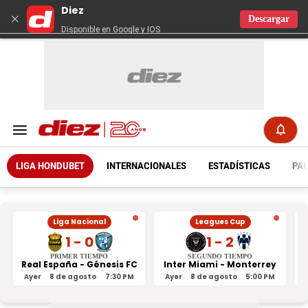
Diez
×
Descargar
Disponible en Google y IOS
LIGA HONDUBET
INTERNACIONALES
ESTADÍSTICAS
PAR
Liga Nacional
Leagues Cup
1 - 0
1 - 2
PRIMER TIEMPO
SEGUNDO TIEMPO
Real España - Génesis FC
Inter Miami - Monterrey
Ayer
8 de agosto
7:30 PM
Ayer
8 de agosto
5:00 PM