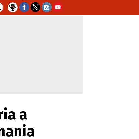
ria a
mania