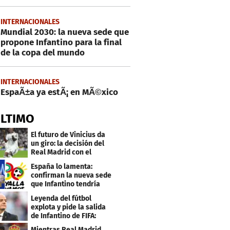
INTERNACIONALES
Mundial 2030: la nueva sede que
propone Infantino para la final
de la copa del mundo
INTERNACIONALES
EspaÃ±a ya estÃ¡ en MÃ©xico
ÚLTIMO
El futuro de Vinicius da
un giro: la decisión del
Real Madrid con el
brasileño
España lo lamenta:
confirman la nueva sede
que Infantino tendría
para el Mundial 2030
Leyenda del fútbol
explota y pide la salida
de Infantino de FIFA:
"Deshonesto y cobarde"
Mientras Real Madrid