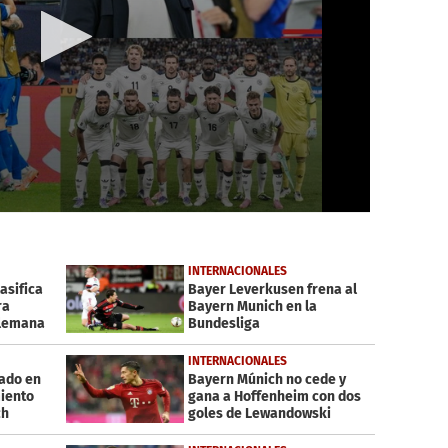
INTERNACIONALES
asifica
Bayer Leverkusen frena al
ra
Bayern Munich en la
alemana
Bundesliga
INTERNACIONALES
nado en
Bayern Múnich no cede y
iento
gana a Hoffenheim con dos
ch
goles de Lewandowski