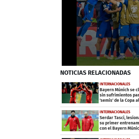
0
NOTICIAS
RELACIONADAS
seconds
of
1
INTERNACIONALES
minute,
Bayern Múnich se cl
43
sin sufrimientos pa
seconds
Volume
'semis' de la Copa 
0%
INTERNACIONALES
Serdar Tasci, lesio
su primer entrenam
con el Bayern Múni