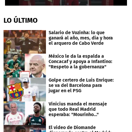
0
seconds
of
LO ÚLTIMO
34
seconds
Salario de Vozinha: lo que
ganará al año, mes, día y hora
el arquero de Cabo Verde
México le da la espalda a
Concacaf y apoya a Infantino:
"Respeto a la gobernanza"
Golpe certero de Luis Enrique:
se va del Barcelona para
jugar en el PSG
Vinicius manda el mensaje
que todo Real Madrid
esperaba: "Mourinho..."
El video de Diomande