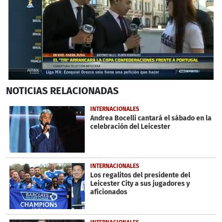
0
NOTICIAS
RELACIONADAS
seconds
of
1
INTERNACIONALES
minute,
Andrea Bocelli cantará el sábado en la
19
celebración del Leicester
seconds
INTERNACIONALES
Los regalitos del presidente del
Leicester City a sus jugadores y
aficionados