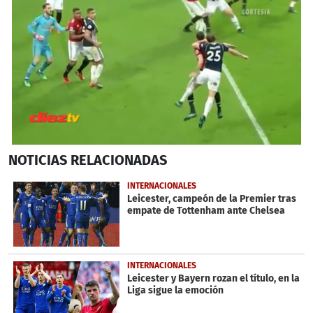
0
NOTICIAS
RELACIONADAS
seconds
of
32
INTERNACIONALES
seconds
Leicester, campeón de la Premier tras
empate de Tottenham ante Chelsea
INTERNACIONALES
Leicester y Bayern rozan el título, en la
Liga sigue la emoción