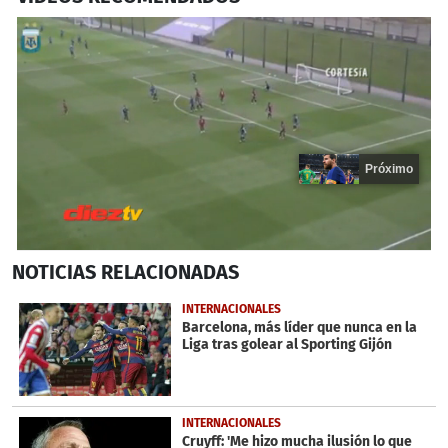
Próximo
0
NOTICIAS
RELACIONADAS
seconds
of
18
INTERNACIONALES
seconds
Barcelona, más líder que nunca en la
Liga tras golear al Sporting Gijón
INTERNACIONALES
Cruyff: 'Me hizo mucha ilusión lo que