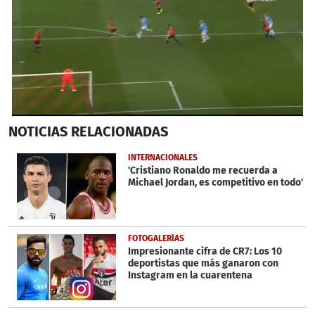
0
NOTICIAS
RELACIONADAS
seconds
of
1
INTERNACIONALES
minute,
'Cristiano Ronaldo me recuerda a
19
Michael Jordan, es competitivo en todo'
seconds
FOTOGALERÍAS
Impresionante cifra de CR7: Los 10
deportistas que más ganaron con
Instagram en la cuarentena