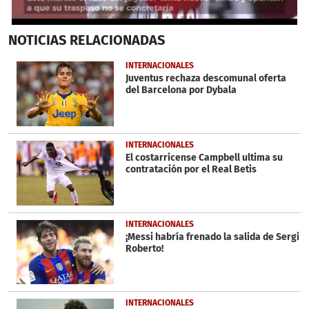
0
NOTICIAS
RELACIONADAS
seconds
of
50
INTERNACIONALES
seconds
Juventus rechaza descomunal oferta
del Barcelona por Dybala
INTERNACIONALES
El costarricense Campbell ultima su
contratación por el Real Betis
INTERNACIONALES
¡Messi habría frenado la salida de Sergi
Roberto!
INTERNACIONALES