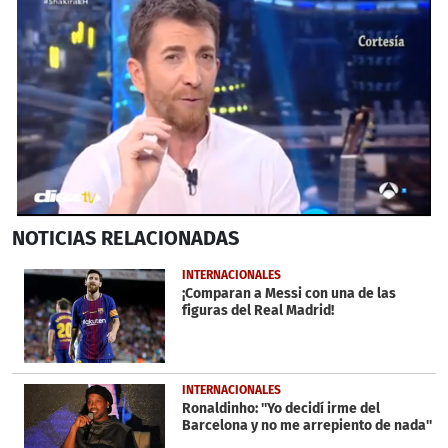
0
NOTICIAS
RELACIONADAS
seconds
of
1
INTERNACIONALES
minute,
¡Comparan a Messi con una de las
52
figuras del Real Madrid!
seconds
INTERNACIONALES
Ronaldinho: ''Yo decidí irme del
Barcelona y no me arrepiento de nada''