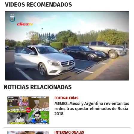
VIDEOS RECOMENDADOS
0
NOTICIAS
RELACIONADAS
seconds
of
51
FOTOGALERÍAS
seconds
MEMES: Messi y Argentina revientan las
redes tras quedar eliminados de Rusia
2018
INTERNACIONALES