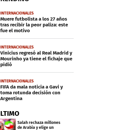
INTERNACIONALES
Muere futbolista a los 27 años
tras recibir la peor paliza: este
fue el motivo
INTERNACIONALES
Vinicius regresó al Real Madrid y
Mourinho ya tiene el fichaje que
pidió
INTERNACIONALES
FIFA da mala noticia a Gavi y
toma rotunda decisión con
Argentina
ÚLTIMO
Salah rechaza millones
de Arabia y elige un