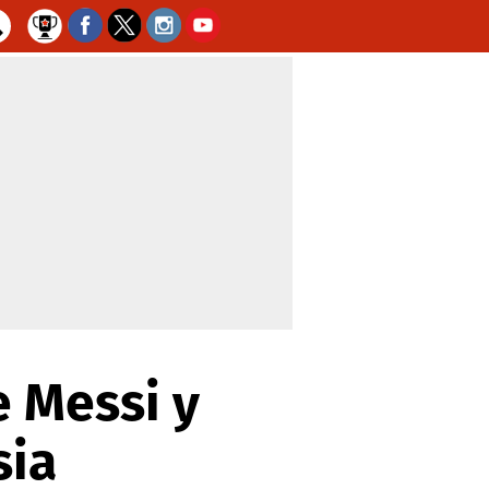
e Messi y
sia