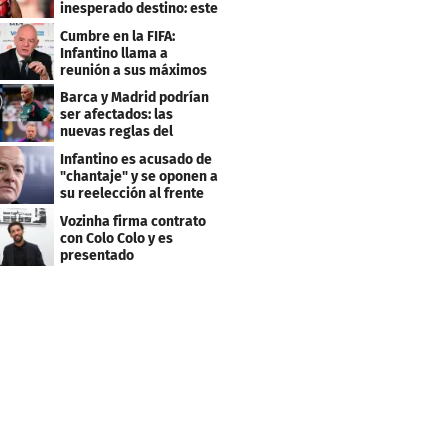
inesperado destino: este
será su club
Cumbre en la FIFA:
Infantino llama a
reunión a sus máximos
dirigentes
Barca y Madrid podrían
ser afectados: las
nuevas reglas del
arbitraje en LaLiga
Infantino es acusado de
"chantaje" y se oponen a
su reelección al frente
de la FIFA
Vozinha firma contrato
con Colo Colo y es
presentado
oficialmente: su salario