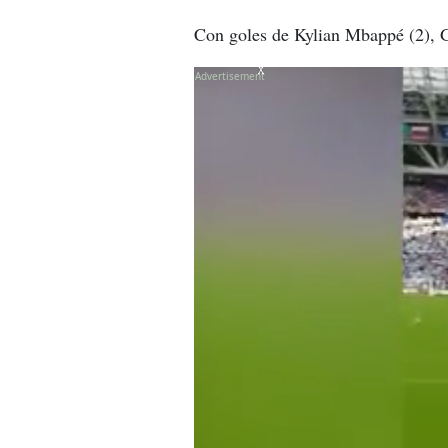
Con goles de Kylian Mbappé (2), G
X
X
X
X
Mbappé arrolla a la 