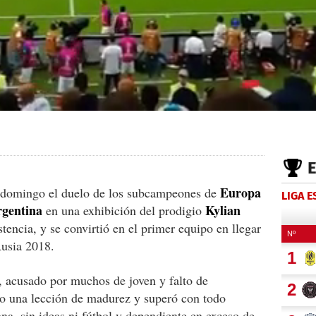
Europa
te domingo el duelo de los subcampeones de
LIGA 
gentina
Kylian
en una exhibición del prodigio
stencia, y se convirtió en el primer equipo en llegar
Rusia 2018.
, acusado por muchos de joven y falto de
dio una lección de madurez y superó con todo
na, sin ideas ni fútbol y dependiente en exceso de