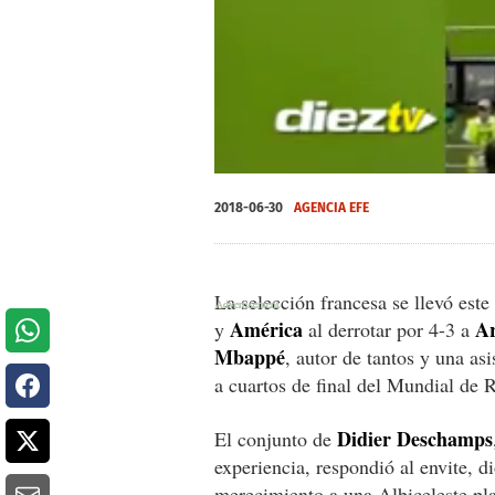
00:45
00:45
0
seconds
2018-06-30
AGENCIA EFE
of
45
seconds
Volume
0%
La selección francesa se llevó es
América
Ar
y
al derrotar por 4-3 a
Mbappé
, autor de tantos y una asi
a cuartos de final del Mundial de 
Didier Deschamps
El conjunto de
experiencia, respondió al envite, 
merecimiento a una Albiceleste pla