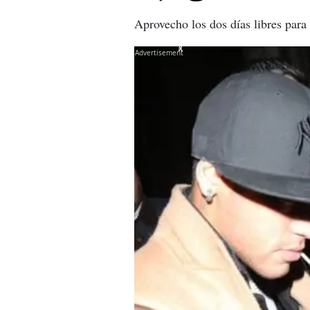
Aprovecho los dos días libres para 
X
X
X