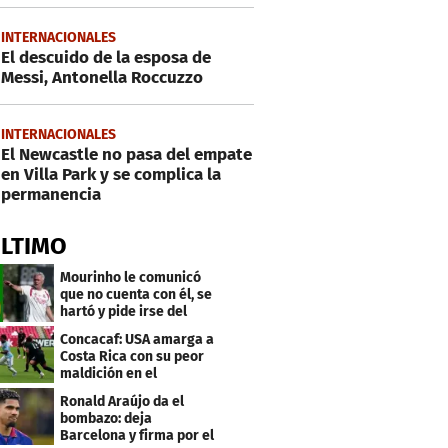
INTERNACIONALES
El descuido de la esposa de
Messi, Antonella Roccuzzo
INTERNACIONALES
El Newcastle no pasa del empate
en Villa Park y se complica la
permanencia
ÚLTIMO
Mourinho le comunicó
que no cuenta con él, se
hartó y pide irse del
Real Madrid
Concacaf: USA amarga a
Costa Rica con su peor
maldición en el
premundial Sub-20
Ronald Araújo da el
bombazo: deja
Barcelona y firma por el