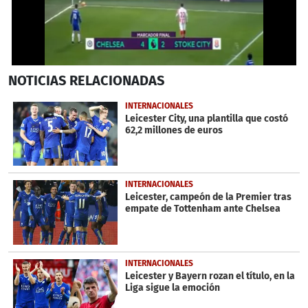
0
NOTICIAS
RELACIONADAS
seconds
of
1
INTERNACIONALES
minute,
Leicester City, una plantilla que costó
53
62,2 millones de euros
seconds
INTERNACIONALES
Leicester, campeón de la Premier tras
empate de Tottenham ante Chelsea
INTERNACIONALES
Leicester y Bayern rozan el título, en la
Liga sigue la emoción