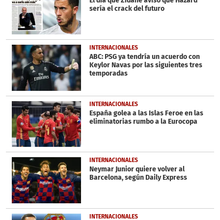
El día que Zidane avisó que Hazard
seconds
sería el crack del futuro
INTERNACIONALES
ABC: PSG ya tendría un acuerdo con
Keylor Navas por las siguientes tres
temporadas
INTERNACIONALES
España golea a las Islas Feroe en las
eliminatorias rumbo a la Eurocopa
INTERNACIONALES
Neymar Junior quiere volver al
Barcelona, según Daily Express
INTERNACIONALES