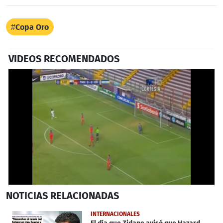
Copa Oro
VIDEOS RECOMENDADOS
0
NOTICIAS
RELACIONADAS
of
1
minute,
INTERNACIONALES
14