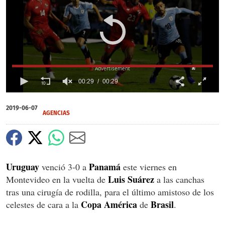
X
00:29
00:29
0
of
2019-06-07
29
AGENCIAS
seconds
Uruguay
Panamá
venció 3-0 a
este viernes en
Luis Suárez
Montevideo en la vuelta de
a las canchas
tras una cirugía de rodilla, para el último amistoso de los
Copa
América
Brasil
celestes de cara a la
de
.