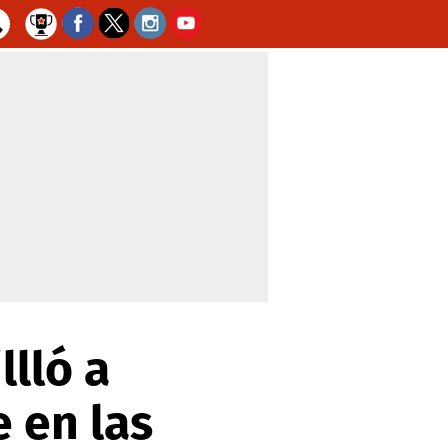
llló a
e en las