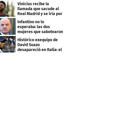
Mundial
Vinicius recibe la
llamada que sacude al
Real Madrid y se iría por
este salario
Infantino no lo
esperaba: las dos
mujeres que sabotearon
sus planes con el
Histórico exequipo de
Mundial
David Suazo
desapareció en Italia: el
fin de una era