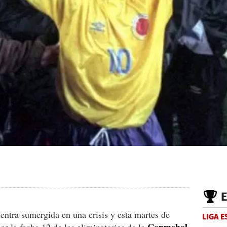
entra sumergida en una crisis y esta martes de
LIGA 
Conmebol.
or la fecha 12 de las eliminatorias de la