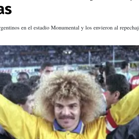
as
argentinos en el estadio Monumental y los envieron al repech