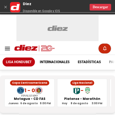
Diez
×
Descargar
Disponible en Google y IOS
LIGA HONDUBET
INTERNACIONALES
ESTADÍSTICAS
PAR
Copa Centroamericana
Liga Nacional
1 - 0
-
FINALIZADO
Motagua - CD FAS
Platense - Marathón
Jueves
6 de agosto
9:00 PM
Hoy
8 de agosto
3:00 PM