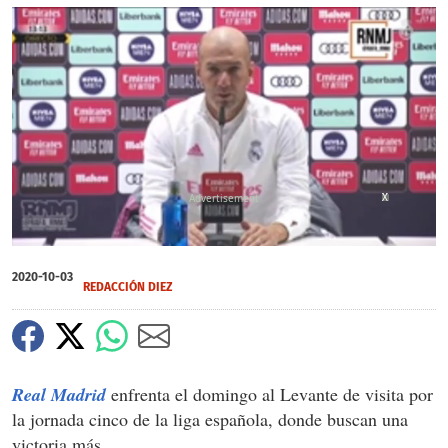
X
X
0
of
2020-10-03
2
REDACCIÓN DIEZ
minutes,
7
seconds
Real Madrid
enfrenta el domingo al Levante de visita por
la jornada cinco de la liga española, donde buscan una
victoria más.