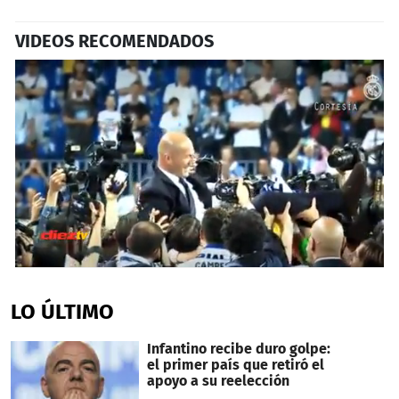
VIDEOS RECOMENDADOS
0
seconds
of
LO ÚLTIMO
1
minute,
8
Infantino recibe duro golpe:
seconds
el primer país que retiró el
apoyo a su reelección