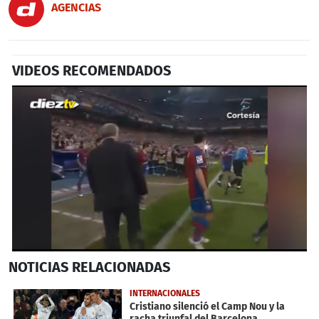
AGENCIAS
VIDEOS RECOMENDADOS
0
NOTICIAS
RELACIONADAS
seconds
of
59
INTERNACIONALES
seconds
Cristiano silenció el Camp Nou y la
racha triunfal del Barcelona